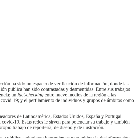
ección ha sido un espacio de verificación de información, donde las
nión pública han sido contrastadas y desmentidas. Entre sus trabajos
iencia; un
fact-checking
entre nueve medios de la región a las
de covid-19; y el perfilamiento de individuos y grupos de ámbitos como
ueadores de Latinoamérica, Estados Unidos, España y Portugal.
a covid-19. Estas redes le sirven para potenciar su trabajo y también
io trabajo de reportería, de diseño y de ilustración.
os y públicos adquieran herramientas para mitigar la desinformación