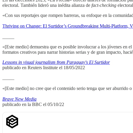
electoral. También lideró una inédita alianza de
fact-checking
electora
«Con sus reportajes que rompen barreras, su enfoque en la comunidad 
Thriving on Change: El Surtidor’s Groundbreaking Multi-Platform, V
_____
«[Este medio] demuestra que es posible involucrar a los jóvenes en el
formatos creativos para narrar historias serias y de gran impacto, hac
Lessons in visual journalism from Paraguay's El Surtidor
publicado en Reuters Institute el 18/05/2022
_____
«[Este medio] no cree que el contenido serio tenga que ser aburrido o
Brave New Media
publicado en la BBC el 05/10/22