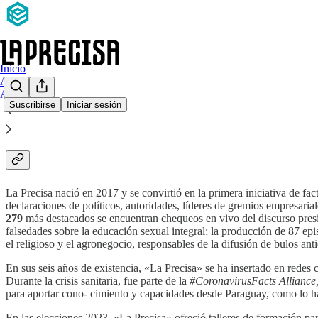
Inicio
Archivo
Acerca de
Suscribirse
Iniciar sesión
Sobre La Precisa
La Precisa nació en 2017 y se convirtió en la primera iniciativa de f
declaraciones de políticos, autoridades, líderes de gremios empresaria
279
más destacados se encuentran chequeos en vivo del discurso presi
falsedades sobre la educación sexual integral; la producción de 87 e
el religioso y el agronegocio, responsables de la difusión de bulos antic
En sus seis años de existencia, «La Precisa» se ha insertado en rede
Durante la crisis sanitaria, fue parte de la
#CoronavirusFacts Alliance
para aportar cono- cimiento y capacidades desde Paraguay, como lo ha hec
En las elecciones 2023, «La Precisa» ofreció talleres de formación pa