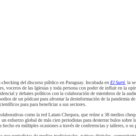
act-checking del discurso público en Paraguay. Incubada en
El Surti
,
la s
les, voceros de las Iglesias y toda persona con poder de influir en la opi
dencial y debates políticos con la colaboración de miembros de la aud
pisodios de un pódcast para afrontar la desinformación de la pandemia 
ientíficos para para beneficiar a sus sectores.
s colaborativas como la red Latam Chequea, que reúne a 38 medios cheq
,
un esfuerzo global de más cien periodistas para desterrar bulos sobre l
ho en múltiples ocasiones a través de conferencias y talleres, o su prop
ra que periodistas de medios tradicionales, nativos digitales, comunitari