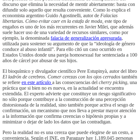
discurso que elimina la necesidad de mentir abiertamente: basta con
difundir solo aquello que resulta conveniente. Como lo explica el
economista argentino Guido Agostinelli, autor de
Falacias
libertarias. Cómo evitar caer en la estafa de moda,
este tipo de
engaños es uno de los más recurrentes en Javier Milei, que además
suele hacer uso de una variedad de recursos similares, como por
ejemplo, la denominada
falacia de generalización apresurada
,
utilizada para sostener su argumento de que la “ideología de género
conduce al abuso infantil”. Para ello citó un caso ocurrido en
Estados Unidos donde una pareja homosexual fue sentenciada a 100
años de cárcel por abusar de sus hijos.
El bioquímico y divulgador científico Pere Estupinyà, autor del libro
El ladrón de cerebros. Comer cerezas con los ojos cerrados
también
se refiere
en este artículo
a las consecuencias del
cherry picking
, una
práctica que si bien no es nueva, en la actualidad se encuentra
extendida. El experto advierte que constituye un riesgo significativo
no sólo porque contribuye a la construcción de una percepción
distorsionada de la realidad, sino también porque activa el sesgo de
confirmación, un mecanismo que nos lleva a prestar mayor atención
a la información que confirma creencias o hipótesis propias y a
minimizar o dejar de lado los datos que las contradigan.
Pero la realidad no es una cereza que puede elegirse de un cesto, a
conveniencia. Según el INE, en Paraguay hay 1.189.045 personas