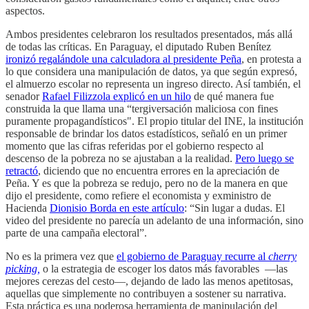
aspectos.
Ambos presidentes celebraron los resultados presentados, más allá
de todas las críticas. En Paraguay, el diputado Ruben Benítez
ironizó regalándole una calculadora al presidente Peña
, en protesta a
lo que considera una manipulación de datos, ya que según expresó,
el almuerzo escolar no representa un ingreso directo. Así también, el
senador
Rafael Filizzola explicó en un hilo
de qué manera fue
construida la que llama una “tergiversación maliciosa con fines
puramente propagandísticos". El propio titular del INE, la institución
responsable de brindar los datos estadísticos, señaló en un primer
momento que las cifras referidas por el gobierno respecto al
descenso de la pobreza no se ajustaban a la realidad.
Pero luego se
retractó
, diciendo que no encuentra errores en la apreciación de
Peña. Y es que la pobreza se redujo, pero no de la manera en que
dijo el presidente, como refiere el economista y exministro de
Hacienda
Dionisio Borda en este artículo
: “Sin lugar a dudas. El
video del presidente no parecía un adelanto de una información, sino
parte de una campaña electoral”.
No es la primera vez que
el gobierno de Paraguay recurre al
cherry
picking,
o la estrategia de escoger los datos más favorables —las
mejores cerezas del cesto—, dejando de lado las menos apetitosas,
aquellas que simplemente no contribuyen a sostener su narrativa.
Esta práctica es una poderosa herramienta de manipulación del