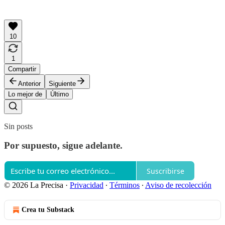
10
1
Compartir
Anterior
Siguiente
Lo mejor de
Último
Sin posts
Por supuesto, sigue adelante.
Suscribirse
© 2026 La Precisa
·
Privacidad
∙
Términos
∙
Aviso de recolección
Crea tu Substack