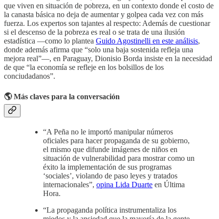
que viven en situación de pobreza, en un contexto donde el costo de
la canasta básica no deja de aumentar y golpea cada vez con más
fuerza. Los expertos son tajantes al respecto: Además de cuestionar
si el descenso de la pobreza es real o se trata de una ilusión
estadística —como lo plantea
Guido Agostinelli en este análisis
,
donde además afirma que “solo una baja sostenida refleja una
mejora real”—, en Paraguay, Dionisio Borda insiste en la necesidad
de que “la economía se refleje en los bolsillos de los
conciudadanos”.
🌎 Más claves para la conversación
“A Peña no le importó manipular números
oficiales para hacer propaganda de su gobierno,
el mismo que difunde imágenes de niños en
situación de vulnerabilidad para mostrar como un
éxito la implementación de sus programas
‘sociales’, violando de paso leyes y tratados
internacionales”,
opina Lida Duarte
en Última
Hora.
“La propaganda política instrumentaliza los
miedos y la ansiedad que la mayoría de la gente