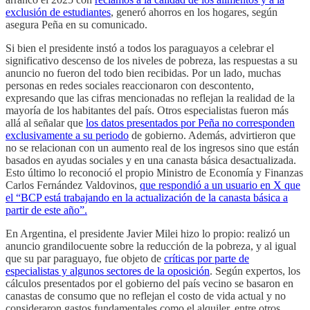
exclusión de estudiantes
, generó ahorros en los hogares, según
asegura Peña en su comunicado.
Si bien el presidente instó a todos los paraguayos a celebrar el
significativo descenso de los niveles de pobreza, las respuestas a su
anuncio no fueron del todo bien recibidas. Por un lado, muchas
personas en redes sociales reaccionaron con descontento,
expresando que las cifras mencionadas no reflejan la realidad de la
mayoría de los habitantes del país. Otros especialistas fueron más
allá al señalar que
los datos presentados por Peña no corresponden
exclusivamente a su periodo
de gobierno. Además, advirtieron que
no se relacionan con un aumento real de los ingresos sino que están
basados en ayudas sociales y en una canasta básica desactualizada.
Esto último lo reconoció el propio Ministro de Economía y Finanzas
Carlos Fernández Valdovinos,
que respondió a un usuario en X que
el “BCP está trabajando en la actualización de la canasta básica a
partir de este año”.
En Argentina, el presidente Javier Milei hizo lo propio: realizó un
anuncio grandilocuente sobre la reducción de la pobreza, y al igual
que su par paraguayo, fue objeto de
críticas por parte de
especialistas y algunos sectores de la oposición
. Según expertos, los
cálculos presentados por el gobierno del país vecino se basaron en
canastas de consumo que no reflejan el costo de vida actual y no
consideraron gastos fundamentales como el alquiler, entre otros