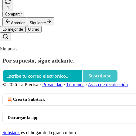
1
Compartir
Anterior
Siguiente
Lo mejor de
Último
Sin posts
Por supuesto, sigue adelante.
Suscribirse
© 2026 La Precisa
·
Privacidad
∙
Términos
∙
Aviso de recolección
Crea tu Substack
Descargar la app
Substack
es el hogar de la gran cultura