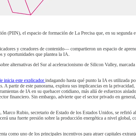
ión (PIIN), el espacio de formación de La Precisa que, en su segunda ed
cadores y creadores de contenido— compartieron un espacio de aprendiz
os y oportunidades que plantea la IA.
sobre alternativas del Sur al aceleracionismo de Silicon Valley, marca
 inicia este explicador
indagando hasta qué punto la IA es utilizada po
onas. A partir de este panorama, explora sus implicancias en la privacida
ramientas de IA en su quehacer cotidiano, más allá de esfuerzos aislados,
sector financiero. Sin embargo, advierte que el sector privado en general,
Marco Rubio, secretario de Estado de los Estados Unidos, se refirió al t
ercerá una fuerte presión sobre la producción energética a nivel global,
nta como uno de los principales incentivos para atraer capitales extran